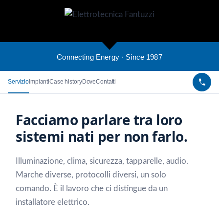
Connecting Energy · Since 1987
Servizio
Impianti
Case history
Dove
Contatti
Facciamo parlare tra loro
sistemi nati per non farlo.
Illuminazione, clima, sicurezza, tapparelle, audio.
Marche diverse, protocolli diversi, un solo
comando. È il lavoro che ci distingue da un
installatore elettrico.