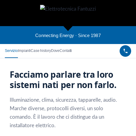
Connecting Energy · Since 1987
Servizio
Impianti
Case history
Dove
Contatti
Facciamo parlare tra loro
sistemi nati per non farlo.
Illuminazione, clima, sicurezza, tapparelle, audio.
Marche diverse, protocolli diversi, un solo
comando. È il lavoro che ci distingue da un
installatore elettrico.